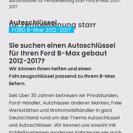
Autoschlüssel für Fernbedienung starr Ford B-Max 2012-
2017
Autoschlüssel
für Fernbedienung starr
FORD B-Max 2012-2017
Sie suchen einen Autoschlüssel
für Ihren Ford B-Max gebaut
2012-2017?
Wir können Ihnen helfen und einen
Fahrzeugschlüssel passend zu Ihrem B-Max
liefern.
Seit über 30 Jahren betreuen wir Privatkunden,
Ford-Händler, Autohäuser anderer Marken, freie
Werkstätten und Wohnmobilhändler in ganz
Deutschland rund um das Thema Autoschlüssel
und Autoschlösser. Wir kennen uns sowohl mit
Schließsystemen moderner Fahrzeuge wie auch