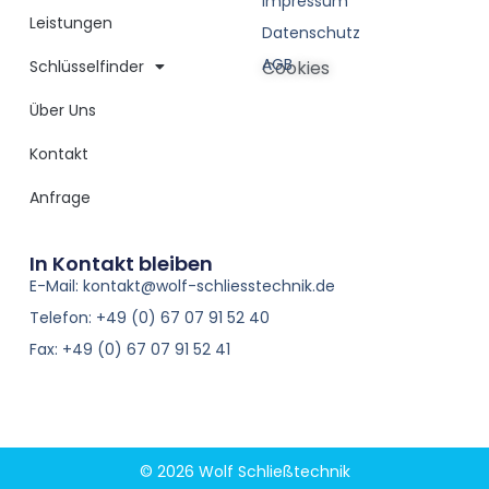
Impressum
Leistungen
Datenschutz
AGB
Schlüsselfinder
Cookies
Über Uns
Kontakt
Anfrage
In Kontakt bleiben
E-Mail: kontakt@wolf-schliesstechnik.de
Telefon: +49 (0) 67 07 91 52 40
Fax: +49 (0) 67 07 91 52 41
© 2026 Wolf Schließtechnik