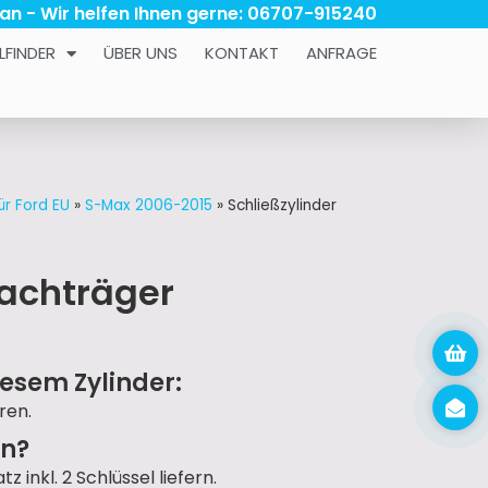
 an - Wir helfen Ihnen gerne: 06707-915240
LFINDER
ÜBER UNS
KONTAKT
ANFRAGE
ür Ford EU
»
S-Max 2006-2015
»
Schließzylinder
Dachträger
esem Zylinder:
ren.
un?
 inkl. 2 Schlüssel liefern.