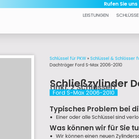
Rufen Sie uns
LEISTUNGEN
SCHLÜSSE
Schlüssel für PKW
»
Schlüssel & Schlösser f
Dachträger Ford S-Max 2006-2010
Schließzylinder 
(inkl. 2 Schlüssel)
Ford S-Max 2006-2010
Typisches Problem bei di
Einer oder alle Schlüssel sind verlo
Was können wir für Sie t
Wir können einen neuen Zylindersatz