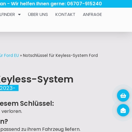
 an - Wir helfen Ihnen gerne: 06707-915240
LFINDER
ÜBER UNS
KONTAKT
ANFRAGE
ür Ford EU
»
Notschlüssel für Keyless-System Ford
 Keyless-System
 2023-
iesem Schlüssel:
 verloren.
un?
passend zu ihrem Fahrzeug liefern.