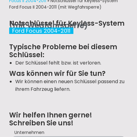
Focus II 2004-2011
»
Notschlüssel für Keyless-System
Ford Focus II 2004-2011 (mit Wegfahrsperre)
Notschlüssel für Keyless-System
(mit Wegfahrsperre)
Ford Focus 2004-2011
Typische Probleme bei diesem
Schlüssel:
Der Schlüssel fehlt bzw. ist verloren.
Was können wir für Sie tun?
Wir können einen neuen Schlüssel passend zu
ihrem Fahrzeug liefern.
Wir helfen Ihnen gerne!
Schreiben Sie uns!
Unternehmen