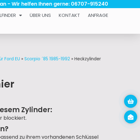
 an - Wir helfen Ihnen gerne: 06707-915240
LFINDER
ÜBER UNS
KONTAKT
ANFRAGE
ür Ford EU
»
Scorpio ´85 1985-1992
»
Heckzylinder
ier
esem Zylinder:
r blockiert.
un?
passend zu ihrem vorhandenen Schlüssel