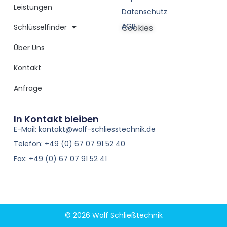
Leistungen
Datenschutz
AGB
Schlüsselfinder
Cookies
Über Uns
Kontakt
Anfrage
In Kontakt bleiben
E-Mail: kontakt@wolf-schliesstechnik.de
Telefon: +49 (0) 67 07 91 52 40
Fax: +49 (0) 67 07 91 52 41
© 2026 Wolf Schließtechnik