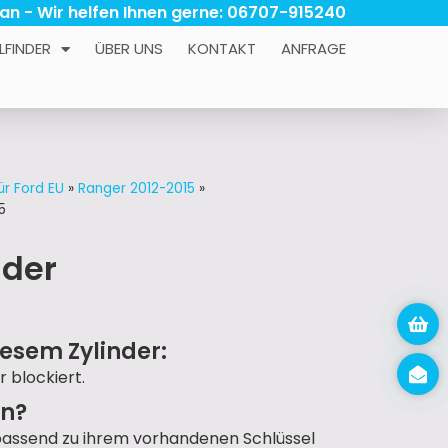
 an - Wir helfen Ihnen gerne: 06707-915240
LFINDER
ÜBER UNS
KONTAKT
ANFRAGE
ür Ford EU
»
Ranger 2012-2015
»
5
nder
esem Zylinder:
r blockiert.
un?
passend zu ihrem vorhandenen Schlüssel