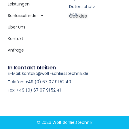
Leistungen
Datenschutz
AGB
Schlüsselfinder
Cookies
Über Uns
Kontakt
Anfrage
In Kontakt bleiben
E-Mail: kontakt@wolf-schliesstechnik.de
Telefon: +49 (0) 67 07 91 52 40
Fax: +49 (0) 67 07 91 52 41
© 2026 Wolf Schließtechnik