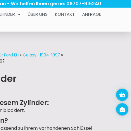
 an - Wir helfen Ihnen gerne: 06707-915240
LFINDER
ÜBER UNS
KONTAKT
ANFRAGE
ür Ford EU
»
Galaxy I 1994-1997
»
997
nder
esem Zylinder:
r blockiert.
un?
passend zu ihrem vorhandenen Schlüssel