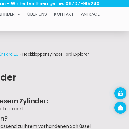
 an - Wir helfen Ihnen gerne: 06707-915240
LFINDER
ÜBER UNS
KONTAKT
ANFRAGE
ür Ford EU
»
Heckklappenzylinder Ford Explorer
nder
esem Zylinder:
r blockiert.
un?
passend zu ihrem vorhandenen Schlüssel