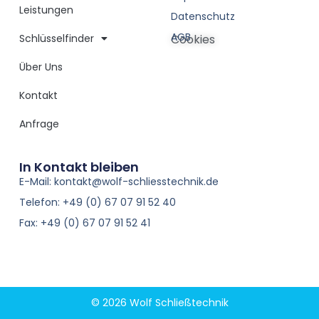
Leistungen
Datenschutz
AGB
Schlüsselfinder
Cookies
Über Uns
Kontakt
Anfrage
In Kontakt bleiben
E-Mail: kontakt@wolf-schliesstechnik.de
Telefon: +49 (0) 67 07 91 52 40
Fax: +49 (0) 67 07 91 52 41
© 2026 Wolf Schließtechnik