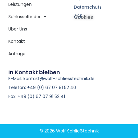
Leistungen
Datenschutz
AGB
Schlüsselfinder
Cookies
Über Uns
Kontakt
Anfrage
In Kontakt bleiben
E-Mail: kontakt@wolf-schliesstechnik.de
Telefon: +49 (0) 67 07 91 52 40
Fax: +49 (0) 67 07 91 52 41
© 2026 Wolf Schließtechnik