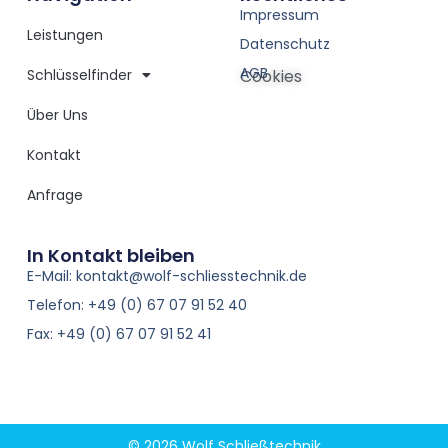
Impressum
Leistungen
Datenschutz
AGB
Schlüsselfinder
Cookies
Über Uns
Kontakt
Anfrage
In Kontakt bleiben
E-Mail: kontakt@wolf-schliesstechnik.de
Telefon: +49 (0) 67 07 91 52 40
Fax: +49 (0) 67 07 91 52 41
© 2026 Wolf Schließtechnik