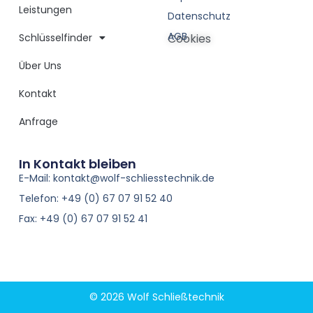
Leistungen
Datenschutz
AGB
Schlüsselfinder
Cookies
Über Uns
Kontakt
Anfrage
In Kontakt bleiben
E-Mail: kontakt@wolf-schliesstechnik.de
Telefon: +49 (0) 67 07 91 52 40
Fax: +49 (0) 67 07 91 52 41
© 2026 Wolf Schließtechnik