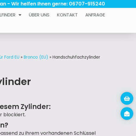
 an - Wir helfen Ihnen gerne: 06707-915240
LFINDER
ÜBER UNS
KONTAKT
ANFRAGE
ür Ford EU
»
Bronco (EU)
»
Handschuhfachzylinder
linder
esem Zylinder:
r blockiert.
un?
passend zu ihrem vorhandenen Schlüssel