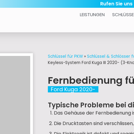
Rufen Sie uns
LEISTUNGEN
SCHLÜSSE
Schlüssel für PKW
»
Schlüssel & Schlösser f
Keyless-System Ford Kuga III 2020- (3-Kn
Fernbedienung f
Ford Kuga 2020-
Typische Probleme bei d
Das Gehäuse der Fernbedienung is
Die Drucktasten sind verschlissen
Die Elektronik ist defekt und reag