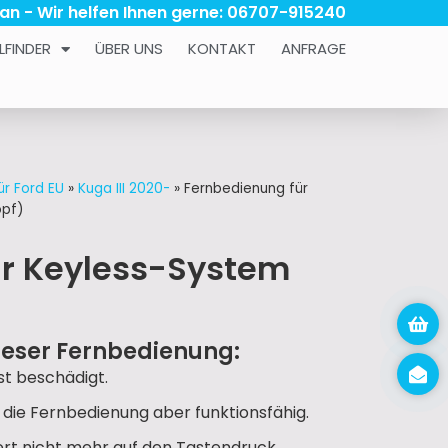
 an - Wir helfen Ihnen gerne: 06707-915240
LFINDER
ÜBER UNS
KONTAKT
ANFRAGE
ür Ford EU
»
Kuga III 2020-
»
Fernbedienung für
opf)
ür Keyless-System
ieser Fernbedienung:
t beschädigt.
, die Fernbedienung aber funktionsfähig.
iert nicht mehr auf den Tastendruck.