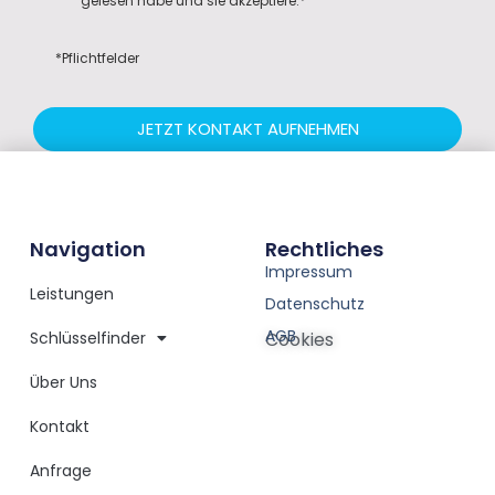
gelesen habe und sie akzeptiere.*
*Pflichtfelder
JETZT KONTAKT AUFNEHMEN
Navigation
Rechtliches
Impressum
Leistungen
Datenschutz
AGB
Schlüsselfinder
Cookies
Über Uns
Kontakt
Anfrage