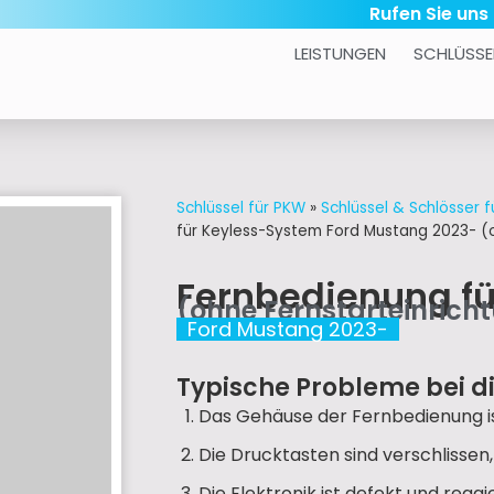
Rufen Sie uns
LEISTUNGEN
SCHLÜSSE
Schlüssel für PKW
»
Schlüssel & Schlösser f
für Keyless-System Ford Mustang 2023- (o
Fernbedienung f
(ohne Fernstarteinrich
Ford Mustang 2023-
Typische Probleme bei d
Das Gehäuse der Fernbedienung is
Die Drucktasten sind verschlissen
Die Elektronik ist defekt und reag