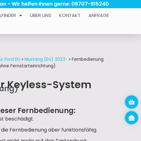
 an - Wir helfen Ihnen gerne: 06707-915240
LFINDER
ÜBER UNS
KONTAKT
ANFRAGE
ür Ford EU
»
Mustang (EU) 2023-
»
Fernbedienung
hne Fernstarteinrichtung)
ür Keyless-System
tung)
ieser Fernbedienung:
t beschädigt.
, die Fernbedienung aber funktionsfähig.
iert nicht mehr auf den Tastendruck.