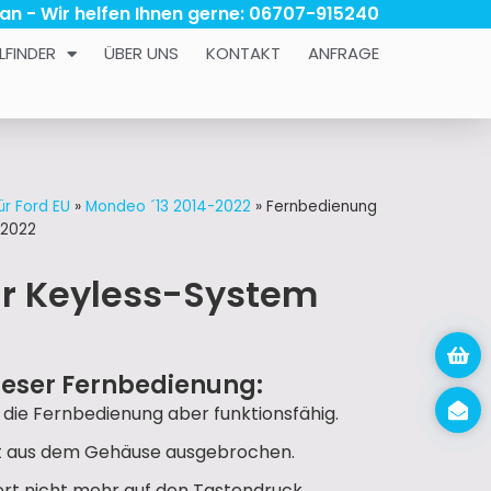
 an - Wir helfen Ihnen gerne: 06707-915240
LFINDER
ÜBER UNS
KONTAKT
ANFRAGE
ür Ford EU
»
Mondeo ´13 2014-2022
»
Fernbedienung
-2022
ür Keyless-System
ieser Fernbedienung:
, die Fernbedienung aber funktionsfähig.
 ist aus dem Gehäuse ausgebrochen.
iert nicht mehr auf den Tastendruck.