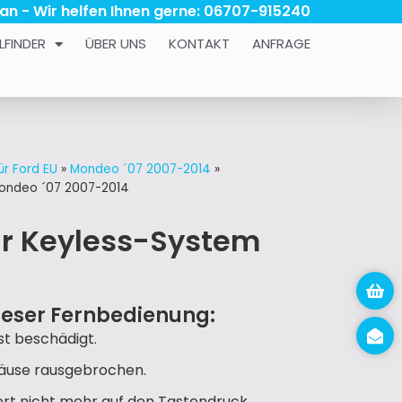
 an - Wir helfen Ihnen gerne: 06707-915240
LFINDER
ÜBER UNS
KONTAKT
ANFRAGE
ür Ford EU
»
Mondeo ´07 2007-2014
»
Mondeo ´07 2007-2014
ür Keyless-System
ieser Fernbedienung:
t beschädigt.
häuse rausgebrochen.
iert nicht mehr auf den Tastendruck.