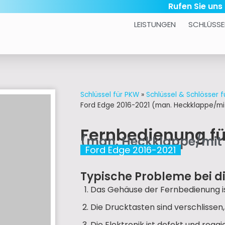
Rufen Sie uns
LEISTUNGEN
SCHLÜSSE
Schlüssel für PKW
»
Schlüssel & Schlösser f
Ford Edge 2016-2021 (man. Heckklappe/mit
Fernbedienung f
(man. Heckklappe/mit 
Ford Edge 2016-2021
Typische Probleme bei d
Das Gehäuse der Fernbedienung is
Die Drucktasten sind verschlissen
Die Elektronik ist defekt und reag