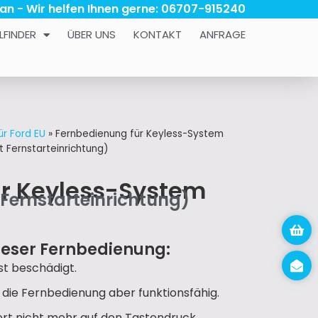
 an - Wir helfen Ihnen gerne: 06707-915240
LFINDER
ÜBER UNS
KONTAKT
ANFRAGE
ür Ford EU
»
Fernbedienung für Keyless-System
 Fernstarteinrichtung)
ür Keyless-System
Fernstarteinrichtung)
ieser Fernbedienung:
t beschädigt.
, die Fernbedienung aber funktionsfähig.
iert nicht mehr auf den Tastendruck.