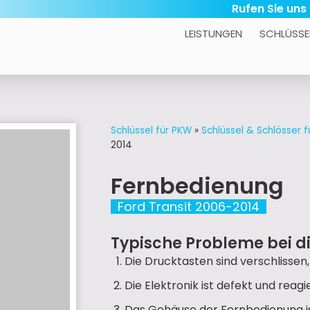
Rufen Sie uns
LEISTUNGEN
SCHLÜSSE
Schlüssel für PKW
»
Schlüssel & Schlösser f
2014
Fernbedienung
Ford Transit 2006-2014
Typische Probleme bei d
Die Drucktasten sind verschlissen
Die Elektronik ist defekt und reag
Das Gehäuse der Fernbedienung is