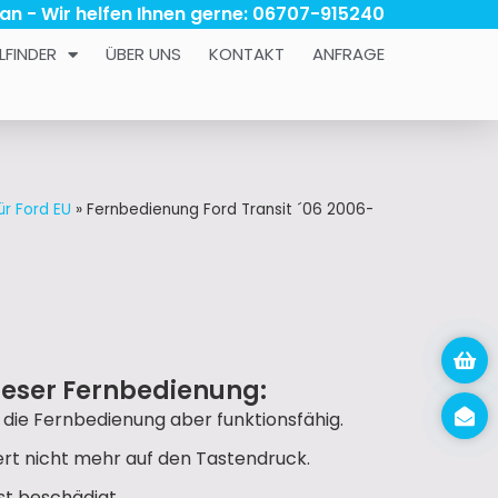
 an - Wir helfen Ihnen gerne: 06707-915240
LFINDER
ÜBER UNS
KONTAKT
ANFRAGE
ür Ford EU
»
Fernbedienung Ford Transit ´06 2006-
ieser Fernbedienung:
, die Fernbedienung aber funktionsfähig.
iert nicht mehr auf den Tastendruck.
t beschädigt.