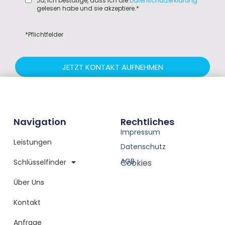
Ja, ich bestätige, dass ich die
Datenschutzerklärung
gelesen habe und sie akzeptiere.*
*Pflichtfelder
JETZT KONTAKT AUFNEHMEN
Navigation
Rechtliches
Impressum
Leistungen
Datenschutz
AGB
Schlüsselfinder
Cookies
Über Uns
Kontakt
Anfrage