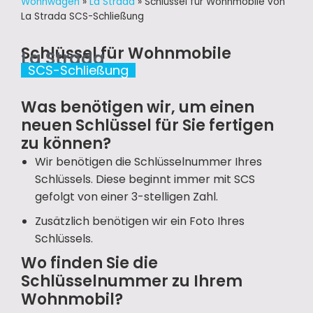
Wohnwagen
»
La Strada
»
Schlüssel für Wohnmobile von
La Strada SCS-Schließung
Schlüssel für Wohnmobile
La Strada
SCS-Schließung
Was benötigen wir, um einen
neuen Schlüssel für Sie fertigen
zu können?
Wir benötigen die Schlüsselnummer Ihres
Schlüssels. Diese beginnt immer mit SCS
gefolgt von einer 3-stelligen Zahl.
Zusätzlich benötigen wir ein Foto Ihres
Schlüssels.
Wo finden Sie die
Schlüsselnummer zu Ihrem
Wohnmobil?